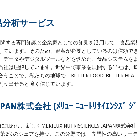
sの食品分析サービス
以上にわたる科学に関する専門知識と企業家としての知見を活用して
しています。そのため、顧客が必要としているのは信頼で
、データやデジタルツールなどを含めた、食品システムを
社は理解しています。世界中で事業を展開する当社は、100
私たちの地球で「BETTER FOOD. BETTER HEALTH
創り出せると強く信じています。
JAPAN株式会社 (ﾒﾘｭｰ ﾆｭｰﾄﾘｻｲｴﾝｼｽ
のグループに加わり、新しくMERIEUX NUTRISCIENCES JA
業において、世界第2位のシェアを持つ、この分野では、専門性の