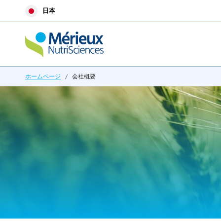
内
日本
容
を
ス
キ
ッ
ホームページ
/
会社概要
プ