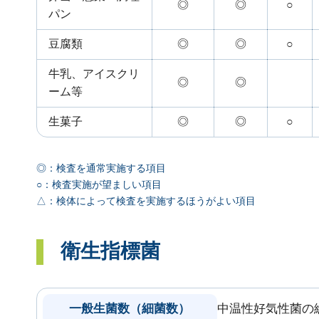
◎
◎
○
パン
豆腐類
◎
◎
○
牛乳、アイスクリ
◎
◎
ーム等
生菓子
◎
◎
○
◎：検査を通常実施する項目
○：検査実施が望ましい項目
△：検体によって検査を実施するほうがよい項目
衛生指標菌
一般生菌数（細菌数）
中温性好気性菌の