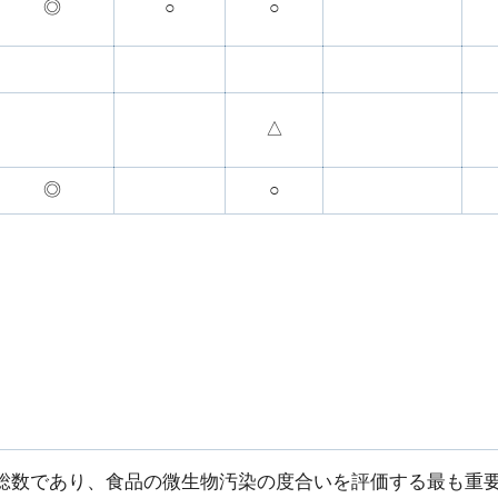
◎
○
○
△
◎
○
総数であり、食品の微生物汚染の度合いを評価する最も重