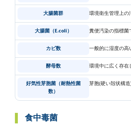
大腸菌群
環境衛生管理上の
大腸菌（E.coli）
糞便汚染の指標菌
カビ数
一般的に湿度の高
酵母数
環境中に広く存在
好気性芽胞菌（耐熱性菌
芽胞(硬い殻状構
数）
食中毒菌