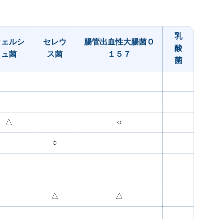
乳
ウェルシ
セレウ
腸管出血性大腸菌Ｏ
酸
ュ菌
ス菌
１５７
菌
△
○
○
△
△