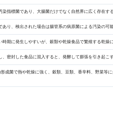
汚染指標菌であり、大腸菌だけでなく自然界に広く存在す
であり、検出された場合は腸管系の病原菌による汚染の可
い時期に発生しやすいが、穀類や乾燥食品で繁殖する乾燥
し、密封した食品に混入すると、発酵して膨張を引き起こ
造)形成菌で熱や乾燥に強く、穀類、豆類、香辛料、野菜等