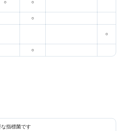
○
○
○
○
○
要な指標菌です