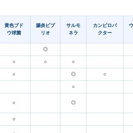
黄色ブド
腸炎ビブ
サルモ
カンピロバ
ウ球菌
リオ
ネラ
クター
◎
○
○
○
○
◎
○
○
○
◎
○