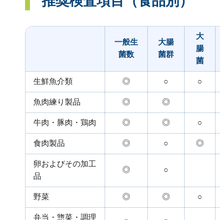
推奨検査項目（食品別）
大
一般生
大腸
腸
菌数
菌群
菌
生鮮魚介類
◎
○
○
魚肉練り製品
◎
◎
牛肉・豚肉・鶏肉
◎
◎
○
食肉製品
◎
○
◎
卵およびその加工
◎
○
品
野菜
◎
◎
○
弁当・惣菜・調理