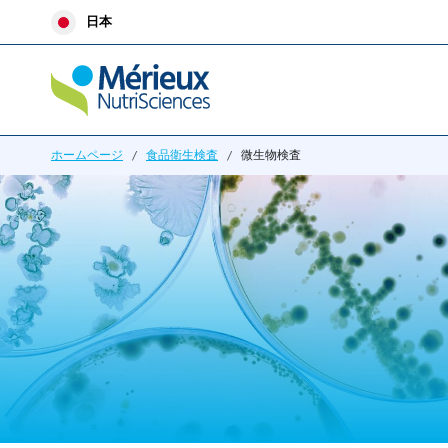
内
日本
容
を
ス
キ
ッ
ホームページ
/
食品衛生検査
/
微生物検査
プ