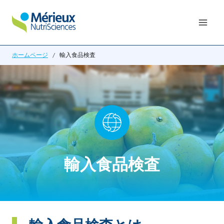
内
容
を
ス
ホームページ
/
輸入食品検査
キ
ッ
プ
輸入食品検査