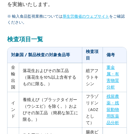
を実施いたします。
※ 輸入食品監視業務については
厚生労働省のウェブサイト
をご確認
ください。
検査項目一覧
検査項
対象国 / 製品検査の対象食品等
備考
目
全
重金
落花生およびその加工品
総アフ
輸
属・有
（落花生を10%以上含有する
ラトキ
出
害物質
ものに限る。）
シン
国
分析
フラゾ
残留農
養殖えび（ブラックタイガー
イ
リドン
薬・残
（ウシエビ）を除く。）およ
ン
（AOZ
留動物
びその加工品 （簡易な加工に
ド
とし
用医薬
限る。）
て）
品分析
腸炎ビ