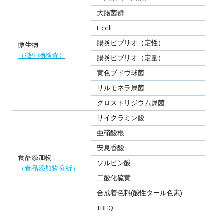
大腸菌群
E.coli
腸炎ビブリオ（定性）
微生物
（微生物検査）
腸炎ビブリオ（定量）
黄色ブドウ球菌
サルモネラ属菌
クロストリジウム属菌
サイクラミン酸
亜硝酸根
安息香酸
食品添加物
ソルビン酸
（食品添加物分析）
二酸化硫黄
合成着色料(酸性タール色素)
TBHQ