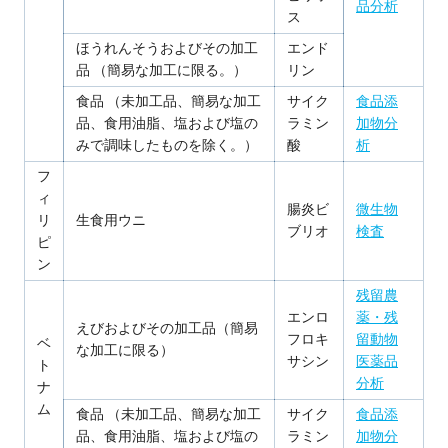
品分析
ス
ほうれんそうおよびその加工
エンド
品 （簡易な加工に限る。）
リン
食品 （未加工品、簡易な加工
サイク
食品添
品、食用油脂、塩および塩の
ラミン
加物分
みで調味したものを除く。）
酸
析
フ
ィ
腸炎ビ
微生物
リ
生食用ウニ
ブリオ
検査
ピ
ン
残留農
エンロ
薬・残
えびおよびその加工品（簡易
フロキ
留動物
ベ
な加工に限る）
サシン
医薬品
ト
分析
ナ
ム
食品 （未加工品、簡易な加工
サイク
食品添
品、食用油脂、塩および塩の
ラミン
加物分