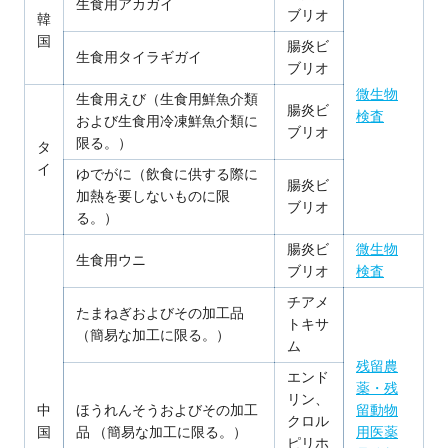
生食用アカガイ
ブリオ
韓
国
腸炎ビ
生食用タイラギガイ
ブリオ
微生物
生食用えび（生食用鮮魚介類
腸炎ビ
検査
および生食用冷凍鮮魚介類に
ブリオ
限る。）
タ
イ
ゆでがに（飲食に供する際に
腸炎ビ
加熱を要しないものに限
ブリオ
る。）
腸炎ビ
微生物
生食用ウニ
ブリオ
検査
チアメ
たまねぎおよびその加工品
トキサ
（簡易な加工に限る。）
ム
残留農
エンド
薬・残
リン、
中
ほうれんそうおよびその加工
留動物
クロル
国
品 （簡易な加工に限る。）
用医薬
ピリホ