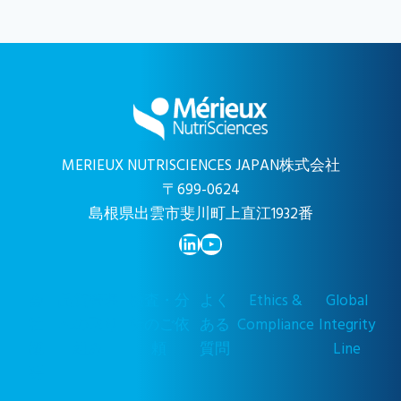
MERIEUX NUTRISCIENCES JAPAN株式会社
〒699-0624
島根県出雲市斐川町上直江1932番
LinkedIn
YouTube
会
品質管理
検査・分
よく
Ethics &
Global
社
への取り
析のご依
ある
Compliance
Integrity
概
組み
頼
質問
Line
要