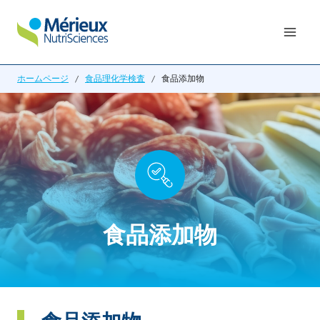
内
容
を
ス
ホームページ
/
食品理化学検査
/
食品添加物
キ
ッ
プ
食品添加物