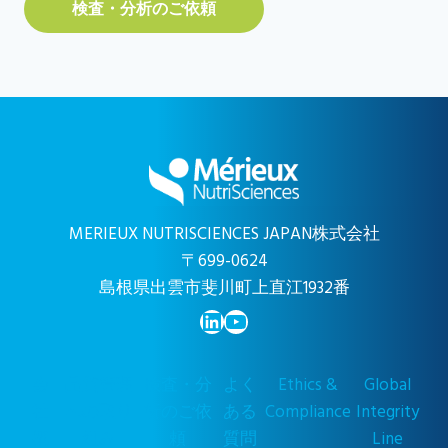
検査・分析のご依頼
MERIEUX NUTRISCIENCES JAPAN株式会社
〒699-0624
島根県出雲市斐川町上直江1932番
LinkedIn
YouTube
会
品質管理
検査・分
よく
Ethics &
Global
社
への取り
析のご依
ある
Compliance
Integrity
概
組み
頼
質問
Line