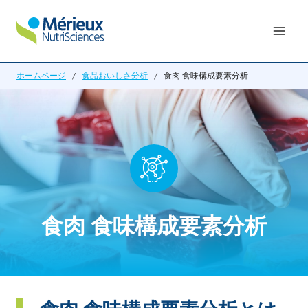
内
容
を
ス
ホームページ
/
食品おいしさ分析
/
食肉 食味構成要素分析
キ
ッ
プ
食肉 食味構成要素分析