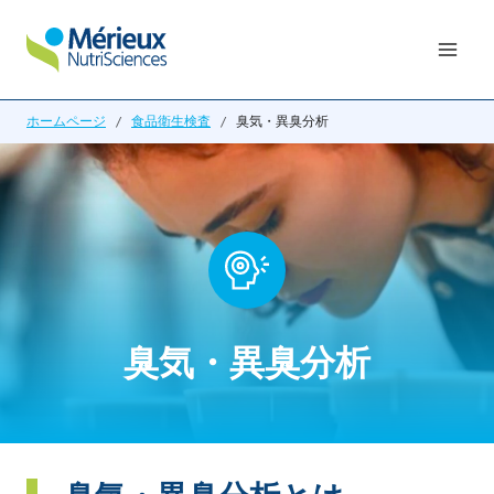
内
容
を
ス
ホームページ
/
食品衛生検査
/
臭気・異臭分析
キ
ッ
プ
臭気・異臭分析