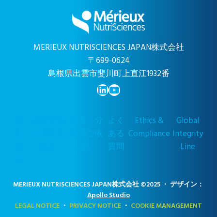
MERIEUX NUTRISCIENCES JAPAN株式会社
〒699-0624
島根県出雲市斐川町上直江1932番
LinkedIn
YouTube
会
品質管理
検査・分
よく
Ethics &
Global
社
への取り
析のご依
ある
Compliance
Integrity
概
組み
頼
質問
Line
要
MERIEUX NUTRISCIENCES JAPAN株式会社 ©2025 ・ デザイン：
Apollo Studio
LEGAL NOTICE
・
PRIVACY NOTICE
・
COOKIE MANAGEMENT