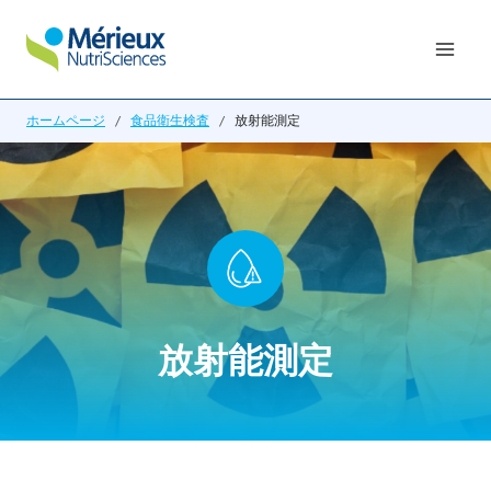
内
容
を
ス
ホームページ
/
食品衛生検査
/
放射能測定
キ
ッ
プ
放射能測定