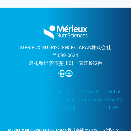
MERIEUX NUTRISCIENCES JAPAN株式会社
〒699-0624
島根県出雲市斐川町上直江1932番
LinkedIn
YouTube
会
品質管理
検査・分
よく
Ethics &
Global
社
への取り
析のご依
ある
Compliance
Integrity
概
組み
頼
質問
Line
要
MERIEUX NUTRISCIENCES JAPAN株式会社 ©2025 ・ デザイン：