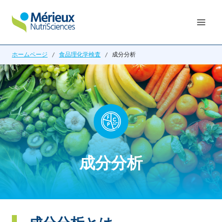
内
容
を
ス
ホームページ
/
食品理化学検査
/
成分分析
キ
ッ
プ
成分分析