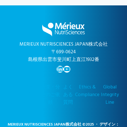
MERIEUX NUTRISCIENCES JAPAN株式会社
〒699-0624
島根県出雲市斐川町上直江1932番
LinkedIn
YouTube
会
品質管理
検査・分
よく
Ethics &
Global
社
への取り
析のご依
ある
Compliance
Integrity
概
組み
頼
質問
Line
要
MERIEUX NUTRISCIENCES JAPAN株式会社 ©2025 ・ デザイン：