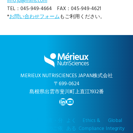
info.jp@mxns.com
TEL：045-949-4664 FAX：045-949-4621
*
お問い合わせフォーム
もご利用ください。
MERIEUX NUTRISCIENCES JAPAN株式会社
〒699-0624
島根県出雲市斐川町上直江1932番
LinkedIn
YouTube
会
品質管理
検査・分
よく
Ethics &
Global
社
への取り
析のご依
ある
Compliance
Integrity