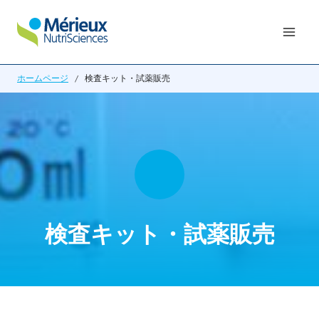
内
容
を
ス
ホームページ
/
検査キット・試薬販売
キ
ッ
プ
検査キット・試薬販売