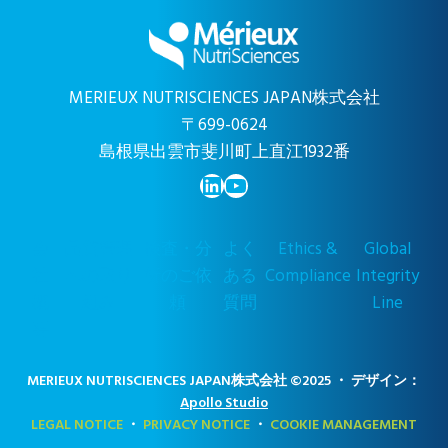
MERIEUX NUTRISCIENCES JAPAN株式会社
〒699-0624
島根県出雲市斐川町上直江1932番
LinkedIn
YouTube
会
品質管理
検査・分
よく
Ethics &
Global
社
への取り
析のご依
ある
Compliance
Integrity
概
組み
頼
質問
Line
要
MERIEUX NUTRISCIENCES JAPAN株式会社 ©2025 ・ デザイン：
Apollo Studio
LEGAL NOTICE
・
PRIVACY NOTICE
・
COOKIE MANAGEMENT