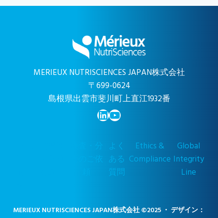
MERIEUX NUTRISCIENCES JAPAN株式会社
〒699-0624
島根県出雲市斐川町上直江1932番
LinkedIn
YouTube
会
品質管理
検査・分
よく
Ethics &
Global
社
への取り
析のご依
ある
Compliance
Integrity
概
組み
頼
質問
Line
要
MERIEUX NUTRISCIENCES JAPAN株式会社 ©2025 ・ デザイン：