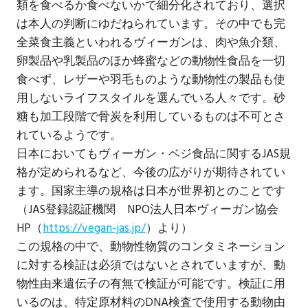
類を食べるか食べないかで細分化されており、選択
は本人の判断にゆだねられています。その中でも完
全菜食主義といわれるヴィーガンは、肉や魚介類、
卵製品や乳製品のほか蜂蜜などの動物性食品を一切
食べず、レザーや羽毛ものような動物性の製品も使
用しないライフスタイルを選んでいる人々です。砂
糖も加工段階で骨炭を利用しているものは不可とさ
れているようです。
日本においてもヴィーガン・ベジ食品に関するJAS規
格が定められるなど、今後の広がりが期待されてい
ます。国家主導の規格は日本が世界初とのことです
（JAS登録認証機関 NPO法人日本ヴィーガン協会
HP（
https://vegan-jas.jp/
）より）
この規格の中で、動物性物質のコンタミネーション
に対する検証は必須ではないとされていますが、動
物性由来遺伝子の有無で検証が可能です。検証に用
いるのは、特定原材料のDNA検査で使用する動物由