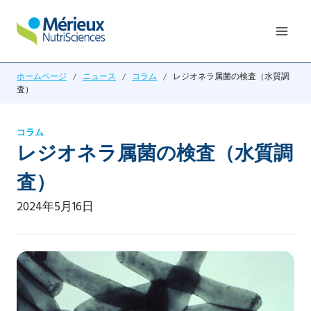
内
容
を
ス
ホームページ
/
ニュース
/
コラム
/
レジオネラ属菌の検査（水質調
キ
査）
ッ
プ
コラム
レジオネラ属菌の検査（水質調
査）
2024年5月16日