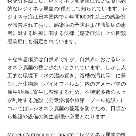
炎を引き起こし、レジオネラ症を重症化させる代表
的なレジオネラ属菌の1種として知られています。レ
ジオネラ症は日本国内でも年間1000件以上の感染例
が報告されており、感染症の予防および感染症の患
者に対する医療に関する法律（感染症法）上の四類
感染症にも指定されています。
主な生息場所は自然界ですが、自然界におけるレジ
オネラ属菌の数は少ないとされています。しかし人
工的な環境下（水の溜め置き、浴槽の汚れ等）に発
生した生物膜（バイオフィルム）内のアメーバ等の
原生動物に寄生し増殖するため、不特定多数の人々
が利用する施設（公衆浴場や旅館、プール施設）に
ついてはレジオネラ属菌の蔓延を防ぐため、日頃か
ら施設や設備の衛生管理が必要となります。
Mérieux NutriSciences Japanではレジオネラ属菌の検