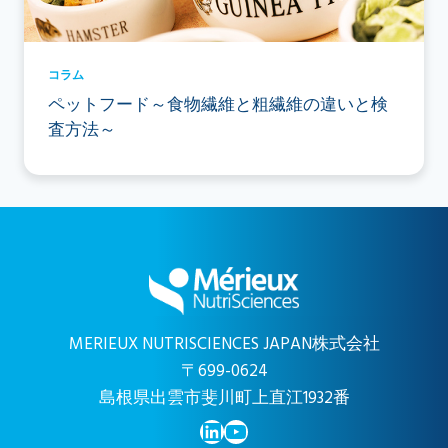
コラム
ペットフード～食物繊維と粗繊維の違いと検
査方法～
MERIEUX NUTRISCIENCES JAPAN株式会社
〒699-0624
島根県出雲市斐川町上直江1932番
LinkedIn
YouTube