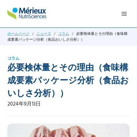
内
容
を
ス
ホームページ
/
ニュース
/
コラム
/
必要検体量とその理由（食味構
キ
成要素パッケージ分析（食品おいしさ分析））
ッ
プ
コラム
必要検体量とその理由（食味構
成要素パッケージ分析（食品お
いしさ分析））
2024年9月13日