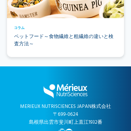
コラム
ペットフード～食物繊維と粗繊維の違いと検
査方法～
MERIEUX NUTRISCIENCES JAPAN株式会社
〒699-0624
島根県出雲市斐川町上直江1932番