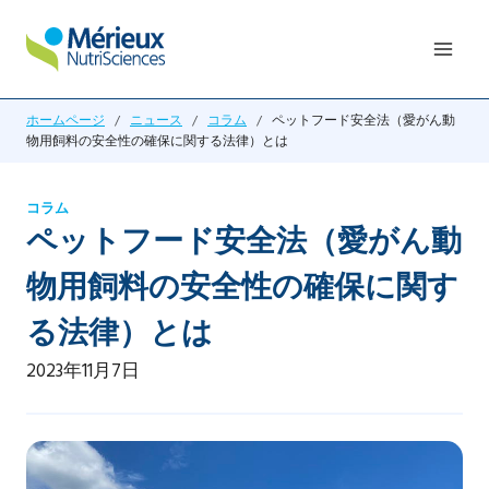
内
容
を
ス
ホームページ
/
ニュース
/
コラム
/
ペットフード安全法（愛がん動
キ
物用飼料の安全性の確保に関する法律）とは
ッ
プ
コラム
ペットフード安全法（愛がん動
物用飼料の安全性の確保に関す
る法律）とは
2023年11月7日