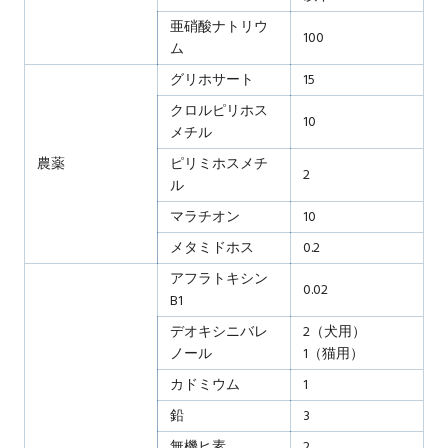
亜硝酸ナトリウ
100
ム
グリホサート
15
クロルピリホス
10
メチル
農薬
ピリミホスメチ
2
ル
マラチオン
10
メタミドホス
0.2
アフラトキシン
0.02
B1
デオキシニバレ
2（犬用）
ノール
1（猫用）
カドミウム
1
鉛
3
無機ヒ素
2