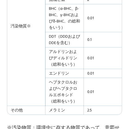
BHC（α-BHC、β-
BHC、γ-BHCおよ
0.01
びδ-BHC、の総和
汚染物質※
をいう）
DDT（DDDおよび
0.1
DDEを含む）
アルドリンおよ
びディルドリン
0.01
（総和をいう）
エンドリン
0.01
ヘプタクロルお
よびヘプタクロ
0.01
ルエポキシド
（総和をいう）
その他
メラミン
2.5
※汚染物質：環境中に存する物質であって、意図せ