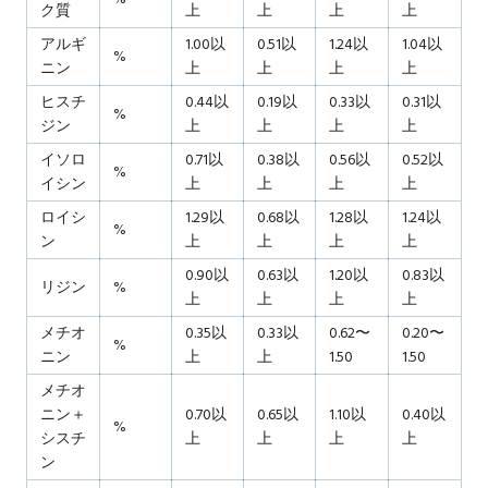
ク質
上
上
上
上
アルギ
1.00以
0.51以
1.24以
1.04以
%
ニン
上
上
上
上
ヒスチ
0.44以
0.19以
0.33以
0.31以
%
ジン
上
上
上
上
イソロ
0.71以
0.38以
0.56以
0.52以
%
イシン
上
上
上
上
ロイシ
1.29以
0.68以
1.28以
1.24以
%
ン
上
上
上
上
0.90以
0.63以
1.20以
0.83以
リジン
%
上
上
上
上
メチオ
0.35以
0.33以
0.62〜
0.20〜
%
ニン
上
上
1.50
1.50
メチオ
ニン＋
0.70以
0.65以
1.10以
0.40以
%
シスチ
上
上
上
上
ン