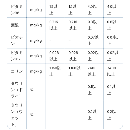
ビタミ
1.5以
1.5以
4.0以
4.0以
mg/kg
ンB6
上
上
上
上
0.216
0.216
0.8以
0.8以
葉酸
mg/kg
以上
以上
上
上
ビオチ
0.07以
0.07以
mg/kg
–
–
ン
上
上
ビタミ
0.028
0.028
0.02以
0.02以
mg/kg
ンB12
以上
以上
上
上
1360以
1360以
2400
2400
コリン
mg/kg
上
上
以上
以上
タウリ
0.1以
0.1以
ン（ド
%
–
–
上
上
ライ）
タウリ
ン（ウ
0.2以
0.2以
%
–
–
ェッ
上
上
ト）