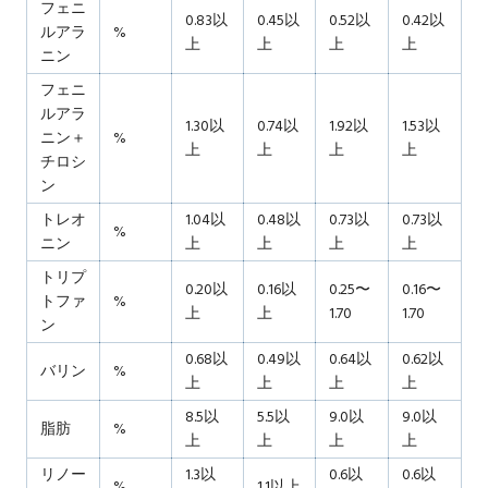
フェニ
0.83以
0.45以
0.52以
0.42以
ルアラ
%
上
上
上
上
ニン
フェニ
ルアラ
1.30以
0.74以
1.92以
1.53以
ニン＋
%
上
上
上
上
チロシ
ン
トレオ
1.04以
0.48以
0.73以
0.73以
%
ニン
上
上
上
上
トリプ
0.20以
0.16以
0.25〜
0.16〜
トファ
%
上
上
1.70
1.70
ン
0.68以
0.49以
0.64以
0.62以
バリン
%
上
上
上
上
8.5以
5.5以
9.0以
9.0以
脂肪
%
上
上
上
上
リノー
1.3以
0.6以
0.6以
%
1.1以上