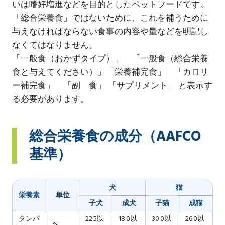
いは嗜好増進などを目的としたペットフードです。
「総合栄養食」ではないために、これを補うために
与えなければならない食事の内容や量などを明記し
なくてはなりません。
「一般食（おかずタイプ）」 「一般食（総合栄養
食と与えてください）」「栄養補完食」 「カロリ
ー補完食」 「副 食」 「サプリメント」 と表示す
る必要があります。
総合栄養食の成分（AAFCO
基準）
犬
猫
栄養素
単位
子犬
成犬
子猫
成猫
タンパ
22.5以
18.0以
30.0以
26.0以
%