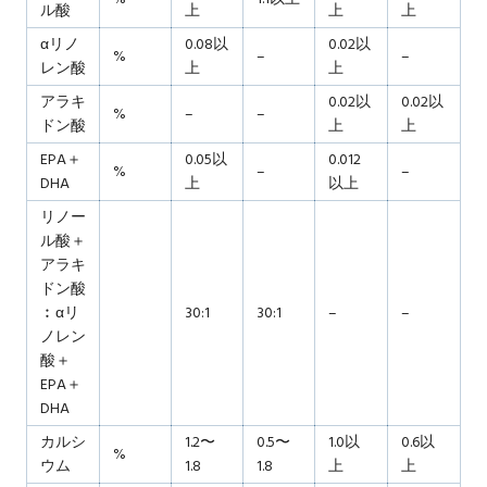
ル酸
上
上
上
αリノ
0.08以
0.02以
%
–
–
レン酸
上
上
アラキ
0.02以
0.02以
%
–
–
ドン酸
上
上
EPA＋
0.05以
0.012
%
–
–
DHA
上
以上
リノー
ル酸＋
アラキ
ドン酸
︰αリ
30:1
30:1
–
–
ノレン
酸＋
EPA＋
DHA
カルシ
1.2〜
0.5〜
1.0以
0.6以
%
ウム
1.8
1.8
上
上