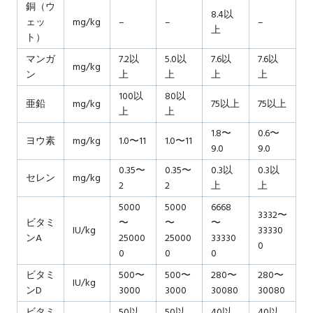
銅（ウ
8.4以
ェッ
mg/kg
–
–
–
上
ト）
マンガ
7.2以
5.0以
7.6以
7.6以
mg/kg
ン
上
上
上
上
100以
80以
亜鉛
mg/kg
75以上
75以上
上
上
1.8〜
0.6〜
ヨウ素
mg/kg
1.0〜11
1.0〜11
9.0
9.0
0.35〜
0.35〜
0.3以
0.3以
セレン
mg/kg
2
2
上
上
5000
5000
6668
3332〜
ビタミ
〜
〜
〜
IU/kg
33330
ンA
25000
25000
33330
0
0
0
0
ビタミ
500〜
500〜
280〜
280〜
IU/kg
ンD
3000
3000
30080
30080
ビタミ
50以
50以
40以
40以