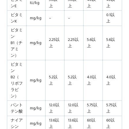
IU/kg
ンE
上
上
上
上
ビタミ
0.1以
mg/kg
–
–
ンK
上
ビタミ
ン
2.25以
2.25以
5.6以
5.6以
B1（チ
mg/kg
上
上
上
上
アミ
ン）
ビタミ
ン
B2（
5.2以
5.2以
4.0以
4.0以
mg/kg
リボフ
上
上
上
上
ラビ
ン）
パント
12.0以
12.0以
5.75以
5.75以
mg/kg
テン酸
上
上
上
上
ナイア
13.6以
13.6以
60以
60以
mg/kg
シン
上
上
上
上