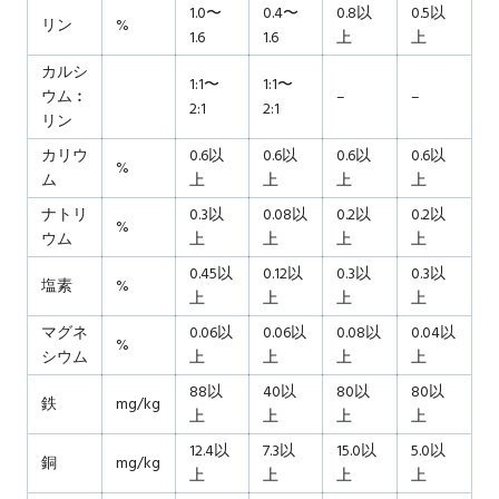
1.0〜
0.4〜
0.8以
0.5以
リン
%
1.6
1.6
上
上
カルシ
1:1〜
1:1〜
ウム︰
–
–
2:1
2:1
リン
カリウ
0.6以
0.6以
0.6以
0.6以
%
ム
上
上
上
上
ナトリ
0.3以
0.08以
0.2以
0.2以
%
ウム
上
上
上
上
0.45以
0.12以
0.3以
0.3以
塩素
%
上
上
上
上
マグネ
0.06以
0.06以
0.08以
0.04以
%
シウム
上
上
上
上
88以
40以
80以
80以
鉄
mg/kg
上
上
上
上
12.4以
7.3以
15.0以
5.0以
銅
mg/kg
上
上
上
上